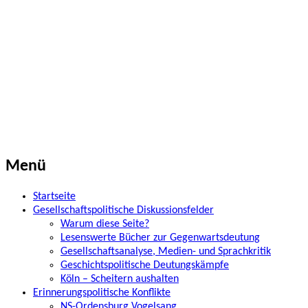
Beitrags-
←
Hürtgenwald
Menü
Newsletter
Navigation
21
Startseite
Gesellschaftspolitische Diskussionsfelder
Warum diese Seite?
Lesenswerte Bücher zur Gegenwartsdeutung
Gesellschaftsanalyse, Medien- und Sprachkritik
Geschichtspolitische Deutungskämpfe
Köln – Scheitern aushalten
Erinnerungspolitische Konflikte
NS-Ordensburg Vogelsang