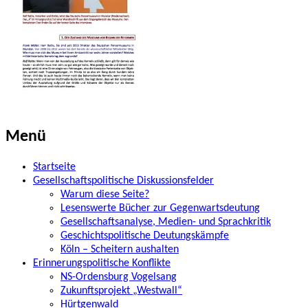
Beitrags-
←
Interview
Menü
Panzermuseum
Navigation
Startseite
Gesellschaftspolitische Diskussionsfelder
Warum diese Seite?
Lesenswerte Bücher zur Gegenwartsdeutung
Gesellschaftsanalyse, Medien- und Sprachkritik
Geschichtspolitische Deutungskämpfe
Köln – Scheitern aushalten
Erinnerungspolitische Konflikte
NS-Ordensburg Vogelsang
Zukunftsprojekt „Westwall“
Hürtgenwald