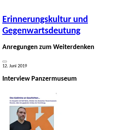
Springe
zum
Inhalt
Erinnerungskultur und
Gegenwartsdeutung
Anregungen zum Weiterdenken
Seitenleiste
12. Juni 2019
umschalten
Interview Panzermuseum